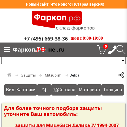
Новый сайт!
Что нового?
(
Старая версия
)
+7 (495) 669-38-36
пн-вс 9:00-19:00
0
Фаркоп
.РФ
не .ru
Защиты
Mitsubishi
Delica
Вид: Карточки
Сегодня
Материал
Толщина
Для более точного подбора защиты
уточните Ваш автомобиль:
защиты для Мицубиси Делика IV 1994-2007