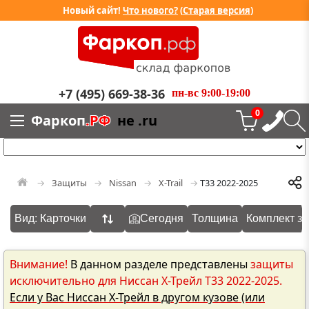
Новый сайт!
Что нового?
(
Старая версия
)
+7 (495) 669-38-36
пн-вс 9:00-19:00
0
Фаркоп
.РФ
не .ru
Защиты
Nissan
X-Trail
T33 2022-2025
Вид: Карточки
Сегодня
Толщина
Комплект з
Внимание!
В данном разделе представлены
защиты
исключительно для Ниссан Х-Трейл T33 2022-2025.
Если у Вас Ниссан Х-Трейл в другом кузове (или