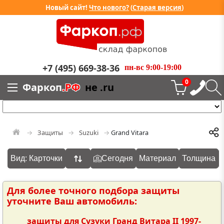
Новый сайт!
Что нового?
(
Старая версия
)
+7 (495) 669-38-36
пн-вс 9:00-19:00
0
Фаркоп
.РФ
не .ru
Защиты
Suzuki
Grand Vitara
Вид: Карточки
Сегодня
Материал
Толщина
Для более точного подбора защиты
уточните Ваш автомобиль:
защиты для Сузуки Гранд Витара II 1997-