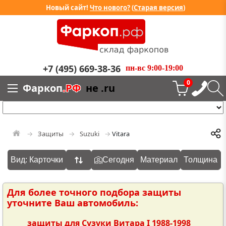
Новый сайт!
Что нового?
(
Старая версия
)
+7 (495) 669-38-36
пн-вс 9:00-19:00
0
Фаркоп
.РФ
не .ru
Защиты
Suzuki
Vitara
Вид: Карточки
Сегодня
Материал
Толщина
Для более точного подбора защиты
уточните Ваш автомобиль:
защиты для Сузуки Витара I 1988-1998