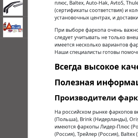
плюс, Baltex, Auto-Hak, AvtoS, Th
(сертификаты соответствия) и ко
установочных центрах, и доставк
При выборе фаркопа очень важно
следует учитывать не только внеш
открывать
имеется несколько вариантов фа
меню по
Наши специалисты готовы помочь
наведении
мыши
Всегда высокое кач
Полезная информац
Производители фар
На российском рынке фаркопов ве
(Польша), Brink (Нидерланды), Ori
имеются фаркопы Лидер-Плюс (Росси
(Россия), Трейлер (Россия), Baltex 