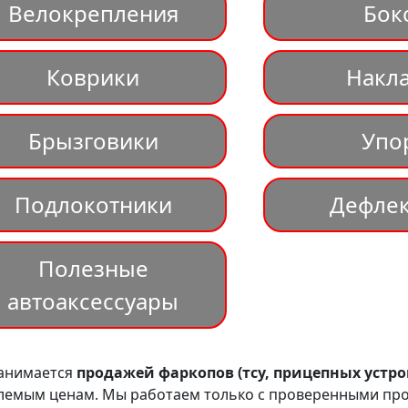
Велокрепления
Бок
Коврики
Накл
Брызговики
Упо
Подлокотники
Дефле
Полезные
автоаксессуары
занимается
продажей фаркопов (тсу, прицепных устро
мым ценам. Мы работаем только с проверенными произво