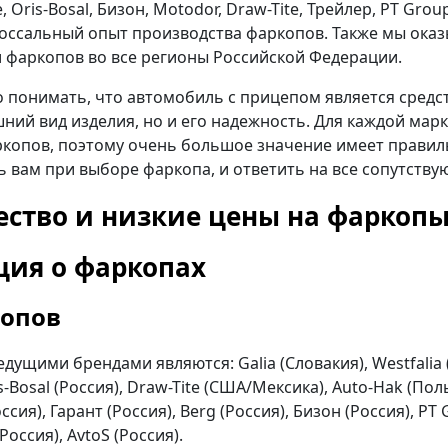
ule, Oris-Bosal, Бизон, Motodor, Draw-Tite, Трейлер, PT
лоссальный опыт производства фаркопов. Также мы оказ
и фаркопов во все регионы Российской Федерации.
 понимать, что автомобиль с прицепом является сред
ний вид изделия, но и его надежность. Для каждой марк
ркопов, поэтому очень большое значение имеет правил
 вам при выборе фаркопа, и ответить на все сопутств
ество и низкие цены на фаркопы
ия о фаркопах
копов
дущими брендами являются: Galia (Словакия), Westfalia
s-Bosal (Россия), Draw-Tite (США/Мексика), Auto-Hak (Пол
я), Гарант (Россия), Berg (Россия), Бизон (Россия), PT G
(Россия), AvtoS (Россия).