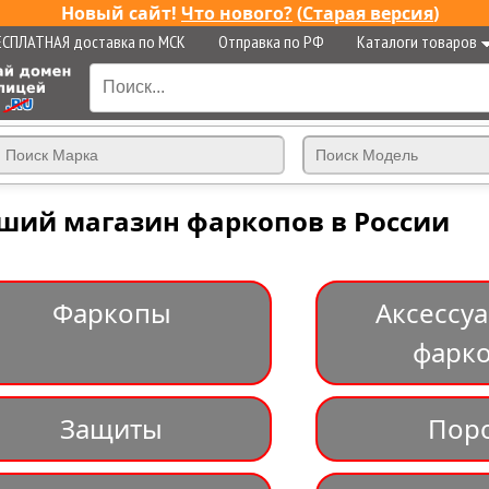
Новый сайт!
Что нового?
(
Старая версия
)
ЕСПЛАТНАЯ доставка по МСК
Отправка по РФ
Каталоги товаров
ший магазин фаркопов в России
Фаркопы
Аксессу
фарк
Защиты
Пор