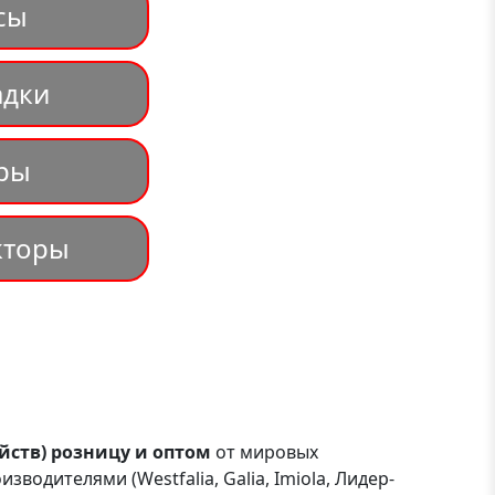
сы
адки
ры
кторы
йств) розницу и оптом
от мировых
дителями (Westfalia, Galia, Imiola, Лидер-