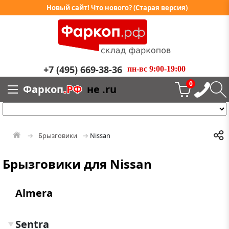
Новый сайт!
Что нового?
(
Старая версия
)
+7 (495) 669-38-36
пн-вс 9:00-19:00
0
Фаркоп
.РФ
не .ru
Брызговики
Nissan
Брызговики для Nissan
Almera
Sentra
▼