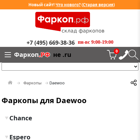
Новый сайт!
Что нового?
(
Старая версия
)
+7 (495) 669-38-36
пн-вс 9:00-19:00
0
Фаркоп
.РФ
не .ru
Фаркопы
Daewoo
Фаркопы для Daewoo
Chance
▼
Espero
▼