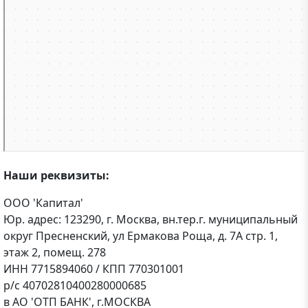
Наши реквизиты:
ООО 'Капитал'
Юр. адрес:
123290, г. Москва, вн.тер.г. муниципальный
округ Пресненский, ул Ермакова Роща, д. 7А стр. 1,
этаж 2, помещ. 278
ИНН
7715894060
/ КПП
770301001
р/с
40702810400280000685
в АО 'ОТП БАНК', г.МОСКВА