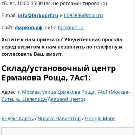
сб.-вс. 10:00-15:00 (вс. не регламентировано)
E-mail:
info@farkoprf.ru
и
6693836@mail.ru
Сайт:
фаркоп.рф
, либо
farkoprf.ru
Хотите к нам приехать? Убедительная просьба
перед визитом к нам позвонить по телефону и
согласовать Ваш визит.
Склад/установочный центр
Ермакова Роща, 7Ас1:
Адрес:
г. Москва, улица Ермакова Роща, 7Ас1 (Москва-
Сити, м. Шелепиха/Деловой центр)
Яндекс.Карты
/
Яндекс.Навигатор
/
Google.Maps
Москва
Яндекс.Карты — поиск мест и адресов, городской транспорт