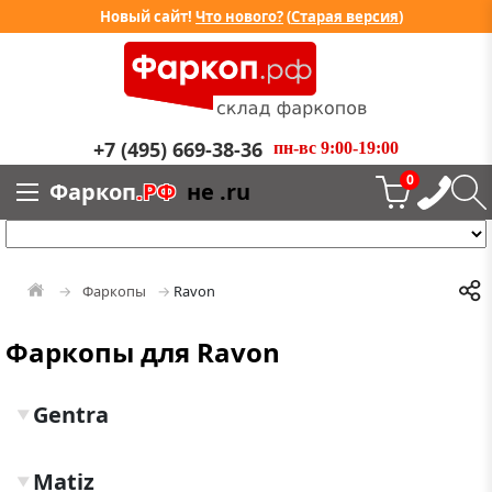
Новый сайт!
Что нового?
(
Старая версия
)
+7 (495) 669-38-36
пн-вс 9:00-19:00
0
Фаркоп
.РФ
не .ru
Фаркопы
Ravon
Фаркопы для Ravon
Gentra
▼
Matiz
▼