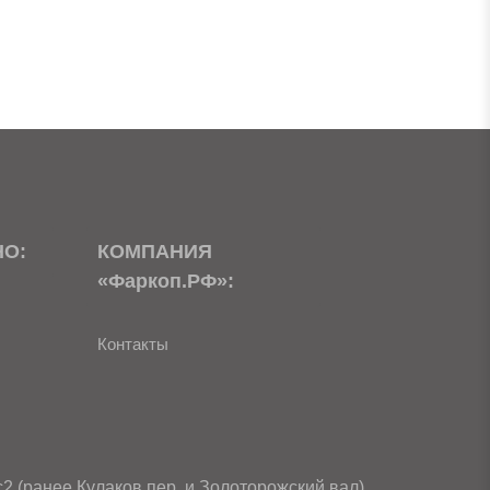
НО:
КОМПАНИЯ
«Фаркоп.РФ»:
Контакты
с2
(ранее Кулаков пер. и Золоторожский вал)