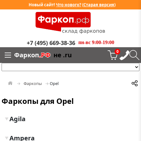
Новый сайт!
Что нового?
(
Старая версия
)
+7 (495) 669-38-36
пн-вс 9:00-19:00
0
Фаркоп
.РФ
не .ru
Фаркопы
Opel
Фаркопы для Opel
Agila
▼
Ampera
▼