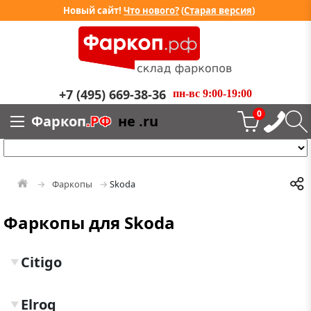
Новый сайт!
Что нового?
(
Старая версия
)
+7 (495) 669-38-36
пн-вс 9:00-19:00
0
Фаркоп
.РФ
не .ru
Фаркопы
Skoda
Фаркопы для Skoda
Citigo
▼
Elroq
▼