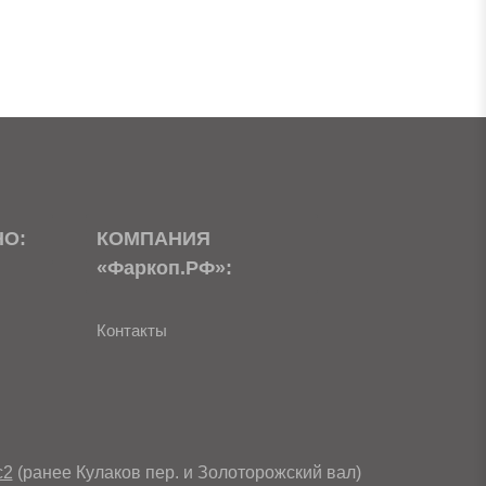
НО:
КОМПАНИЯ
«Фаркоп.РФ»:
Контакты
с2
(ранее Кулаков пер. и Золоторожский вал)