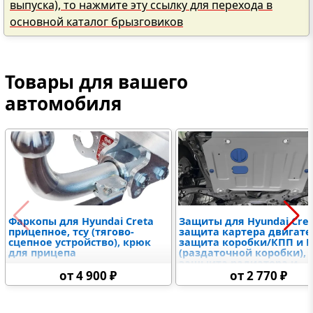
выпуска), то нажмите эту ссылку для перехода в
основной каталог брызговиков
Товары для вашего
автомобиля
Фаркопы для Hyundai Creta
Защиты для Hyundai Cre
прицепное, тсу (тягово-
защита картера двигате
сцепное устройство), крюк
защита коробки/КПП и 
для прицепа
(раздаточной коробки),
защыита радиатора и
дифференциалов,
от 4 900 ₽
от 2 770 ₽
топливного бака,
электронного блока
управления