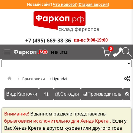
Новый сайт!
Что нового?
(
Старая версия
)
+7 (495) 669-38-36
пн-вс 9:00-19:00
0
Фаркоп
.РФ
не .ru
Брызговики
Hyundai
Вид: Карточки
Сегодня
Производитель
Н
Внимание!
В данном разделе представлены
брызговики исключительно для Хёндэ Крета .
Если у
Вас Хёндэ Крета в другом кузове (или другого года