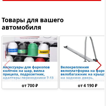
Товары для вашего
автомобиля
Аксессуары для фаркопов
Велокрепления
колпчок на шар, вилка
велоплатформа на фарк
прицепа, подрозетник,
велобагажник на крышу
адаптеры переходники 7-13
на заднюю дверь,
пин, различные варианты
мотоплатформы и грузо
крюков и американских
на фаркоп
от 700 ₽
от 4 190 ₽
вставок, замковое
устройство