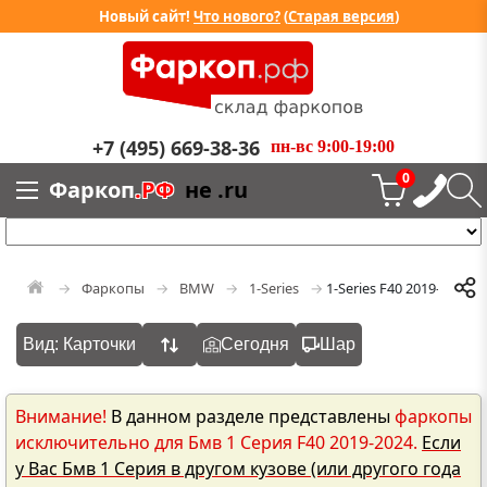
Новый сайт!
Что нового?
(
Старая версия
)
+7 (495) 669-38-36
пн-вс 9:00-19:00
0
Фаркоп
.РФ
не .ru
Фаркопы
BMW
1-Series
1-Series F40 2019-2024
Вид: Карточки
Сегодня
Шар
Внимание!
В данном разделе представлены
фаркопы
исключительно для Бмв 1 Серия F40 2019-2024.
Если
у Вас Бмв 1 Серия в другом кузове (или другого года