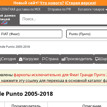
Новый сайт!
Что нового?
(
Старая версия
)
ЕСПЛАТНАЯ доставка по МСК
Отправка по РФ
Каталоги товаров
nde Punto 2005-2018
Сегодня
Нагрузки
Страна
Производитель
Шар
авлены
фаркопы исключительно для Фиат Гранде Пунто 
то нажмите эту ссылку для перехода в основной каталог 
e Punto 2005-2018
Производитель
Описание