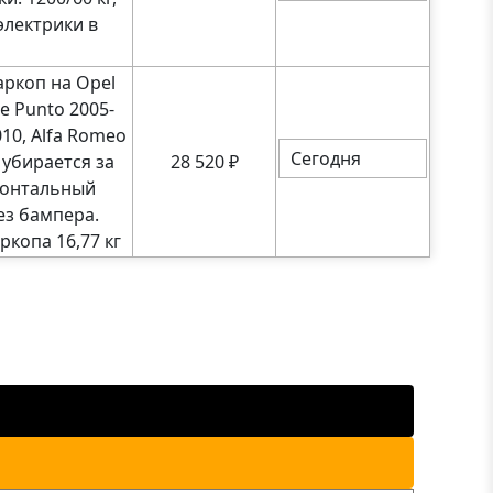
 электрики в
ркоп на Opel
e Punto 2005-
010, Alfa Romeo
Сегодня
 убирается за
28 520
₽
изонтальный
з бампера.
ркопа 16,77 кг