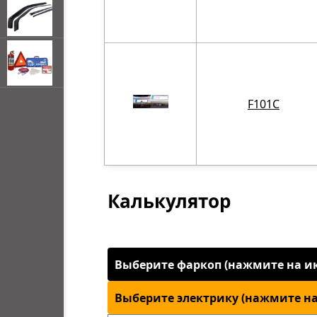
открывать
F101C
меню по
наведении
мыши
Калькулятор
Выберите фаркоп (нажмите на ик
Выберите электрику (нажмите на