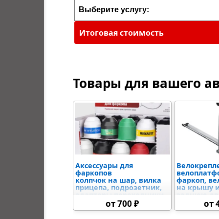
Итоговая стоимость
Товары для вашего а
Аксессуары для
Велокрепл
фаркопов
велоплатф
колпчок на шар, вилка
фаркоп, в
прицепа, подрозетник,
на крышу 
адаптеры переходники
заднюю дв
7-13 пин, различные
мотоплатф
от 700 ₽
от 
варианты крюков и
грузовые н
американских вставок,