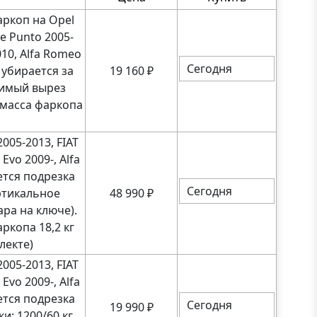
ркоп на Opel
e Punto 2005-
010, Alfa Romeo
Сегодня
 убирается за
19 160
₽
димый вырез
, масса фаркопа
005-2013, FIAT
Evo 2009-, Alfa
ется подрезка
Сегодня
ртикальное
48 990
₽
ра на ключе).
аркопа 18,2 кг
лекте)
005-2013, FIAT
Evo 2009-, Alfa
ется подрезка
Сегодня
19 990
₽
и: 1200/60 кг,