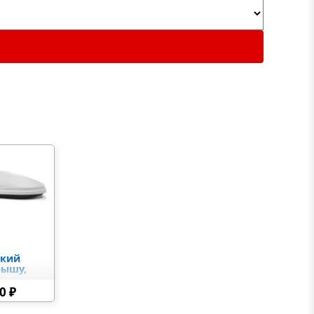
ский
рышу,
я
0 ₽
 кейс на