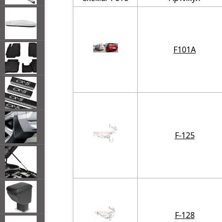
F101A
F-125
F-128