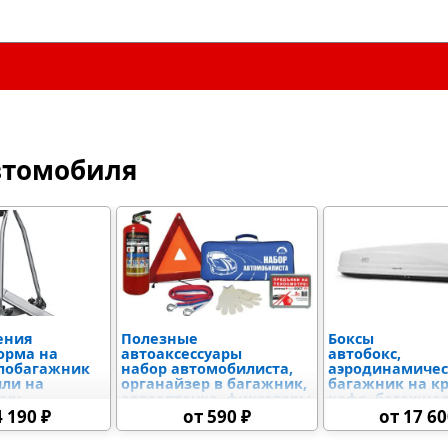
втомобиля
ения
Полезные
Боксы
орма на
автоаксессуары
автобокс,
елобагажник
набор автомобилиста,
аэродинамиче
или на
органайзер в багажник,
багажник на к
ерь,
автоаптечка, фиксаторы
кофр, багажна
ормы и
груза, скребок,
коробка,
4 190 ₽
от 590 ₽
от 17 60
а фаркоп
огнетушитель
автомобильный
крышу