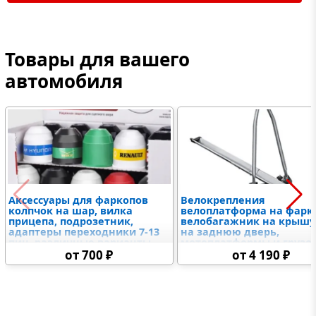
Товары для вашего
автомобиля
Аксессуары для фаркопов
Велокрепления
колпчок на шар, вилка
велоплатформа на фарк
прицепа, подрозетник,
велобагажник на крышу
адаптеры переходники 7-13
на заднюю дверь,
пин, различные варианты
мотоплатформы и грузо
крюков и американских
на фаркоп
от 700 ₽
от 4 190 ₽
вставок, замковое
устройство