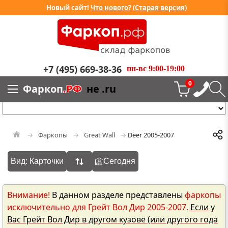
Новый сайт!
Что нового?
(
Старая версия
)
+7 (495) 669-38-36
пн-вс 9:00-19:00
0
Фаркоп
.РФ
не .ru
Фаркопы
Great Wall
Deer 2005-2007
Вид: Карточки
Сегодня
Внимание!
В данном разделе представлены
фаркопы
исключительно для Грейт Вол Дир 2005-2007.
Если у
Вас Грейт Вол Дир в другом кузове (или другого года