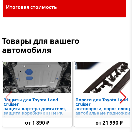
Итоговая стоимость
Товары для вашего
автомобиля
Защиты для Toyota Land
Пороги для Toyota Land
Cruiser
Cruiser
защита картера двигателя,
автопороги, порог-площ
защита коробки/КПП и РК
автобильные подножки,
(раздаточной коробки),
боковые усиленные пор
защыита радиатора и
от 1 890 ₽
от 21 990 ₽
дифференциалов,
топливного бака,