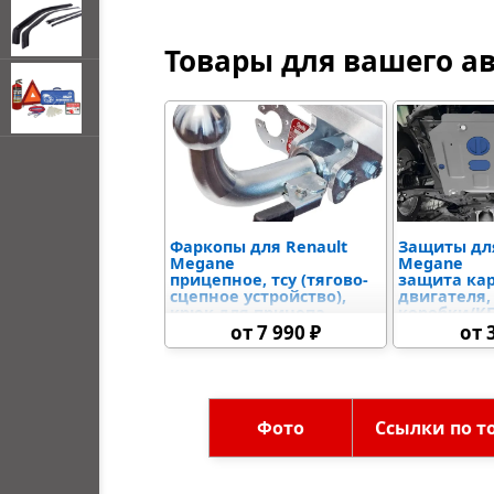
Товары для вашего а
открывать
меню по
наведении
мыши
Фаркопы для Renault
Защиты для
Megane
Megane
прицепное, тсу (тягово-
защита ка
сцепное устройство),
двигателя,
крюк для прицепа
коробки/К
(раздаточн
от 7 990 ₽
от 
защыита р
дифференц
топливного
электронно
управлени
Фото
Ссылки по т