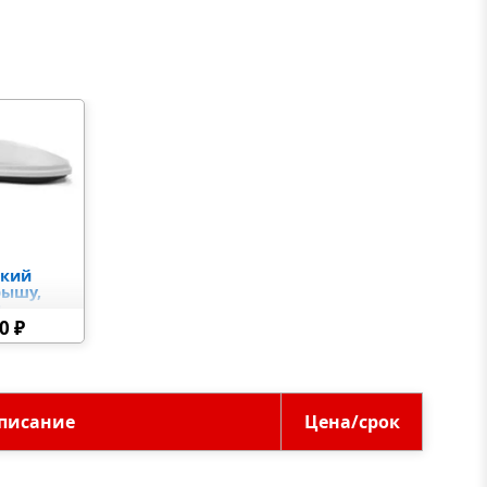
ский
рышу,
я
0 ₽
 кейс на
писание
Цена/срок