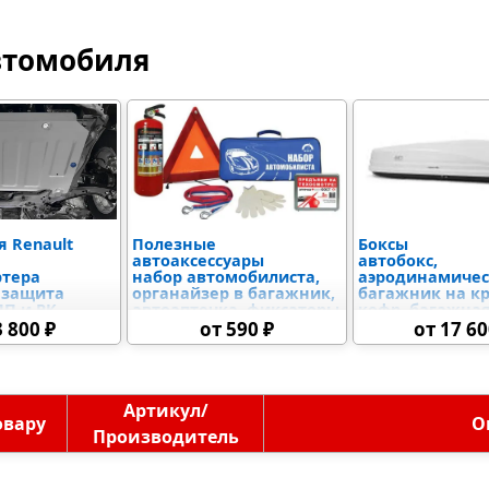
втомобиля
 Renault
Полезные
Боксы
автоаксессуары
автобокс,
ртера
набор автомобилиста,
аэродинамиче
 защита
органайзер в багажник,
багажник на к
ПП и РК
автоаптечка, фиксаторы
кофр, багажна
ой коробки),
груза, скребок,
коробка,
3 800 ₽
от 590 ₽
от 17 60
адиатора и
огнетушитель
автомобильный
иалов,
крышу
 бака,
го блока
я
Артикул/
овару
О
Производитель