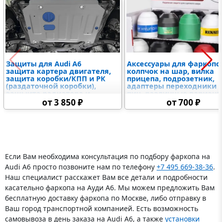
Защиты для Audi A6
Аксессуары для фаркопо
защита картера двигателя,
колпчок на шар, вилка
защита коробки/КПП и РК
прицепа, подрозетник,
(раздаточной коробки),
адаптеры переходники 7
защыита радиатора и
пин, различные вариан
дифференциалов,
крюков и американских
от 3 850 ₽
от 700 ₽
топливного бака,
вставок, замковое
электронного блока
устройство
управления
Если Вам необходима консультация по подбору фаркопа на
Audi A6 просто позвоните нам по телефону
+7 495 669-38-36
.
Наш специалист расскажет Вам все детали и подробности
касательно фаркопа на Ауди А6. Мы можем предложить Вам
бесплатную доставку фаркопа по Москве, либо отправку в
Ваш город транспортной компанией. Есть возможность
самовывоза в день заказа на Audi A6, а также
установки