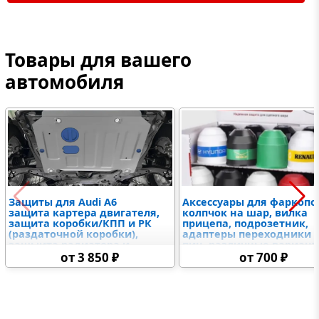
Товары для вашего
автомобиля
Защиты для Audi A6
Аксессуары для фаркопо
защита картера двигателя,
колпчок на шар, вилка
защита коробки/КПП и РК
прицепа, подрозетник,
(раздаточной коробки),
адаптеры переходники 7
защыита радиатора и
пин, различные вариан
дифференциалов,
крюков и американских
от 3 850 ₽
от 700 ₽
топливного бака,
вставок, замковое
электронного блока
устройство
управления