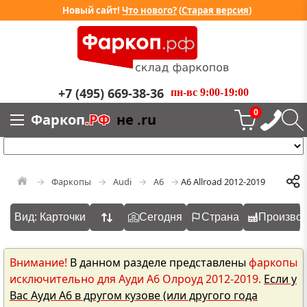
Новый сайт!
Что нового?
(
Старая версия
)
+7 (495) 669-38-36
пн-вс 9:00-19:00
0
Фаркоп
.РФ
не .ru
Фаркопы
Audi
A6
A6 Allroad 2012-2019
Вид: Карточки
Сегодня
Страна
Производ
Внимание!
В данном разделе представлены
фаркопы
исключительно для Ауди А6 Олроуд 2012-2019.
Если у
Вас Ауди А6 в другом кузове (или другого года