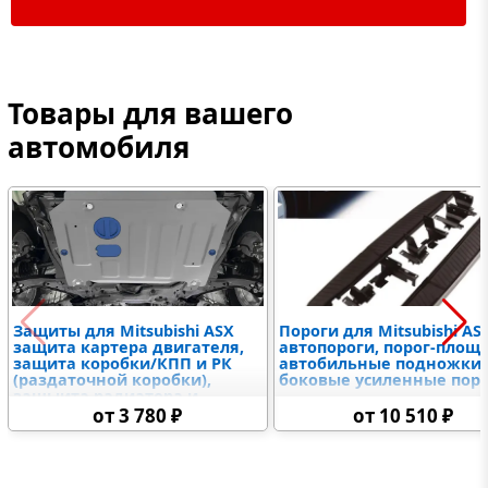
Товары для вашего
автомобиля
Защиты для Mitsubishi ASX
Пороги для Mitsubishi AS
защита картера двигателя,
автопороги, порог-площ
защита коробки/КПП и РК
автобильные подножки,
(раздаточной коробки),
боковые усиленные пор
защыита радиатора и
дифференциалов,
от 3 780 ₽
от 10 510 ₽
топливного бака,
электронного блока
управления