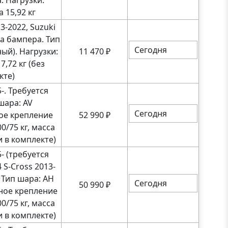
 Нагрузки:
 15,92 кг
3-2022, Suzuki
ка бампера. Тип
Сегодня
ый). Нагрузки:
11 470
₽
7,72 кг (без
кте)
-. Требуется
шара: AV
Сегодня
ое крепление
52 990
₽
0/75 кг, масса
и в комплекте)
- (требуется
 S-Cross 2013-
 Тип шара: AH
Сегодня
50 990
₽
ное крепление
0/75 кг, масса
и в комплекте)