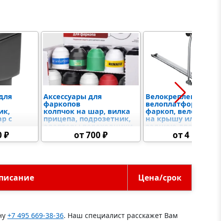
для
Аксессуары для
Велокрепления
фаркопов
велоплатформа на
ик,
колпчок на шар, вилка
фаркоп, велобагаж
р с
прицепа, подрозетник,
на крышу или на
адаптеры переходники
заднюю дверь,
7-13 пин, различные
мотоплатформы и
0 ₽
от 700 ₽
от 4 190 ₽
варианты крюков и
грузовые на фарко
й
американских вставок,
замковое устройство
писание
Цена/срок
ну
+7 495 669-38-36
. Наш специалист расскажет Вам