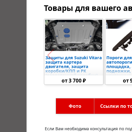
Товары для вашего а
Защиты для Suzuki Vitara
Пороги для 
защита картера
автопороги
двигателя, защита
площадка,
коробки/КПП и РК
подножки,
(раздаточной коробки),
усиленные
защыита радиатора и
от 3 700 ₽
от 
дифференциалов,
топливного бака,
электронного блока
управления
Фото
Ссылки по т
Если Вам необходима консультация по под