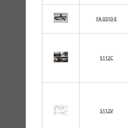
FA 0310-E
S112C
S112V