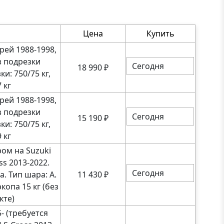
Цена
Купить
рей 1988-1998,
ез подрезки
Сегодня
18 990
₽
и: 750/75 кг,
 кг
рей 1988-1998,
ез подрезки
Сегодня
15 190
₽
и: 750/75 кг,
 кг
ом на Suzuki
oss 2013-2022.
Сегодня
. Тип шара: A.
11 430
₽
копа 15 кг (без
кте)
- (требуется