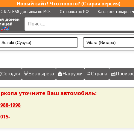
Новый сайт!
Что нового?
(
Старая версия
)
ЕСПЛАТНАЯ доставка по МСК
Отправка по РФ
Каталоги товаров
Сегодня
Без выреза
Нагрузки
Страна
Произв
аркопа уточните Ваш автомобиль:
988-1998
015-