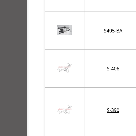
S405-BA
S-406
S-390