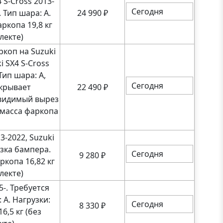
 S-Cross 2013-
Сегодня
 Тип шара: A.
24 990
₽
аркопа 19,8 кг
лекте)
коп на Suzuki
ki SX4 S-Cross
Тип шара: A,
Сегодня
крывает
22 490
₽
видимый вырез
, масса фаркопа
3-2022, Suzuki
езка бампера.
Сегодня
9 280
₽
ркопа 16,82 кг
лекте)
5-. Требуется
 A. Нагрузки:
Сегодня
8 330
₽
6,5 кг (без