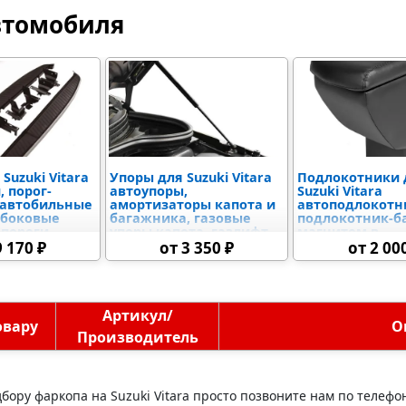
втомобиля
Suzuki Vitara
Упоры для Suzuki Vitara
Подлокотники 
, порог-
автоупоры,
Suzuki Vitara
 автобильные
амортизаторы капота и
автоподлокотн
 боковые
багажника, газовые
подлокотник-ба
 пороги
упоры капота, газлифт
магнитом в
капот автомобиля
подстаканник,
9 170 ₽
от 3 350 ₽
от 2 00
подлокотник
автомобильны
Артикул/
овару
О
Производитель
бору фаркопа на Suzuki Vitara просто позвоните нам по телефо