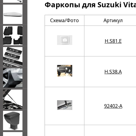
Фаркопы для Suzuki Vit
Схема/Фото
Артикул
H.S81.E
H.S38.A
92402-A