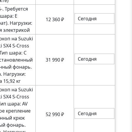
кте)
-. Требуется
шара: E
Сегодня
12 360
₽
т). Нагрузки:
ся электрикой
коп на Suzuki
ki SX4 S-Cross
Тип шара: C
Сегодня
установленный
31 990
₽
нный фонарь.
 Нагрузки:
 15,92 кг
коп на Suzuki
ki SX4 S-Cross
Тип шара: AV
ое крепление
Сегодня
52 990
₽
енный крюк
ый фонарь.