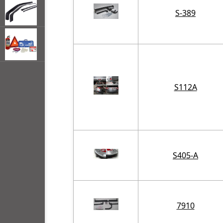
S-389
открывать
меню по
наведении
S112A
мыши
S405-A
7910