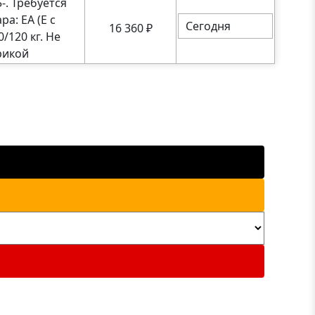
-. Требуется
а: EA (E с
Сегодня
16 360
₽
/120 кг. Не
рикой